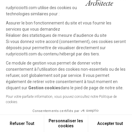
rudyricciotti.com utilise des cookies ou
technologies similaires pour :
Assurer le bon fonctionnement du site et vous fournir les
services que vous demandez
Réaliser des statistiques de mesure d’audience du site
Si vous donnez votre accord (consentement), ces cookies seront
déposés pour permettre de visualiser directement sur
rudyricciotti.com du contenu hébergé par des tiers.
Ce module de gestion vous permet de donner votre
consentement à l’utilisation des cookies non-essentiels ou de les
refuser, soit globalement soit par service. Il vous permet
également de retirer votre consentement à tout moment en
cliquant sur
Gestion cookies
dans le pied de page de notre site.
Previous
Next
MuCEM - Museum of
project
project
Pour votre parfaite information, vous pouvez consultez notre Politique de
European and
cookies.
Mediterranean
Consentements certifiés par
Civilizations
Marseille (FR), 2002 - 2013
Personnaliser les
Refuser Tout
Accepter tout
cookies
Gestion cookies