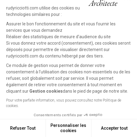
rudyricciotti.com utilise des cookies ou
technologies similaires pour :
Assurer le bon fonctionnement du site et vous fournir les
services que vous demandez
Réaliser des statistiques de mesure d’audience du site
Si vous donnez votre accord (consentement), ces cookies seront
déposés pour permettre de visualiser directement sur
rudyricciotti.com du contenu hébergé par des tiers.
Ce module de gestion vous permet de donner votre
consentement à l’utilisation des cookies non-essentiels ou de les
refuser, soit globalement soit par service. Il vous permet
également de retirer votre consentement à tout moment en
cliquant sur
Gestion cookies
dans le pied de page de notre site.
Previous
Next
Pour votre parfaite information, vous pouvez consultez notre Politique de
Conservatory Henri
project
project
cookies.
Tomasi
Consentements certifiés par
Ajaccio (FR), 2018 - In
progress
Personnaliser les
Refuser Tout
Accepter tout
cookies
Gestion cookies