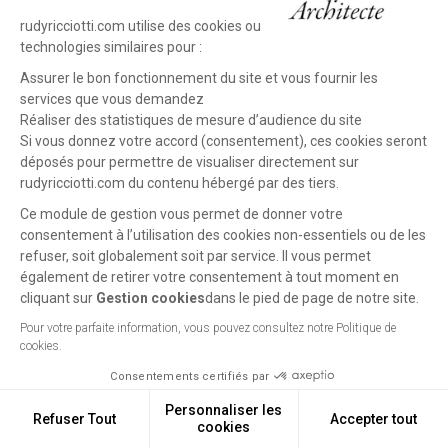
rudyricciotti.com utilise des cookies ou
technologies similaires pour :
Assurer le bon fonctionnement du site et vous fournir les
services que vous demandez
Réaliser des statistiques de mesure d’audience du site
Si vous donnez votre accord (consentement), ces cookies seront
déposés pour permettre de visualiser directement sur
rudyricciotti.com du contenu hébergé par des tiers.
Ce module de gestion vous permet de donner votre
consentement à l’utilisation des cookies non-essentiels ou de les
refuser, soit globalement soit par service. Il vous permet
également de retirer votre consentement à tout moment en
cliquant sur
Gestion cookies
dans le pied de page de notre site.
Pour votre parfaite information, vous pouvez consultez notre Politique de
cookies.
Previous
Next
Rum House - LVMH
project
project
Consentements certifiés par
New-York (US), 2004 -
Unbuilt
Personnaliser les
Refuser Tout
Accepter tout
cookies
Gestion cookies